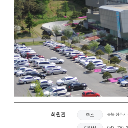
회원관
충북 청주시
주소
043-230-3
연락처