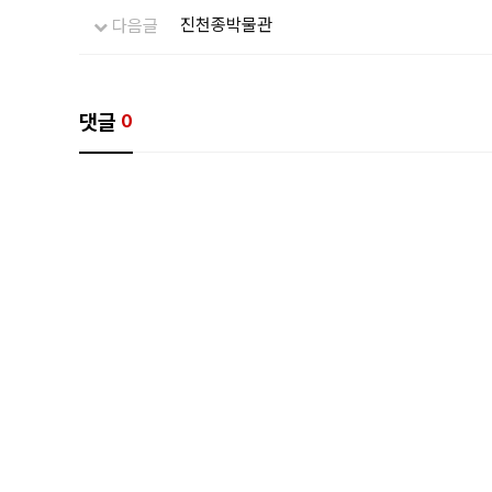
진천종박물관
다음글
댓글
0