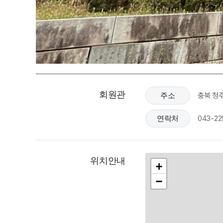
회원관
충북 청
주소
043-22
연락처
위치안내
+
−