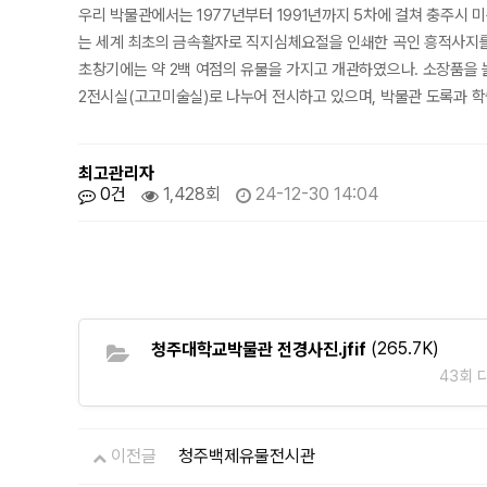
우리 박물관에서는 1977년부터 1991년까지 5차에 걸쳐 충주시 
는 세계 최초의 금속활자로 직지심체요절을 인쇄한 곡인 흥적사지를
초창기에는 약 2백 여점의 유물을 가지고 개관하였으나. 소장품을 
2전시실(고고미술실)로 나누어 전시하고 있으며, 박물관 도록과 
최고관리자
0건
1,428회
24-12-30 14:04
(265.7K)
청주대학교박물관 전경사진.jfif
43회 다
청주백제유물전시관
이전글