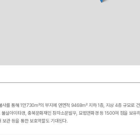
사를 통해 1만730㎡의 부지에 연면적 9468㎡ 지하 1층, 지상 4층 규모로
50호 불설아미타경, 충북문화재인 창자소문발우, 묘법연화경 등 1500여 점을 보
재 보관 등을 통한 보호역할도 기대된다.