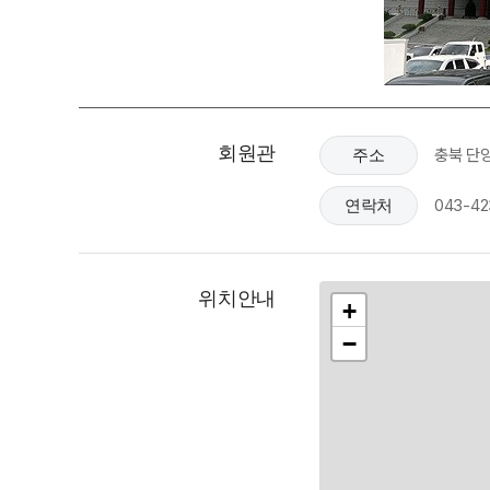
회원관
충북 단
주소
043-42
연락처
위치안내
+
−