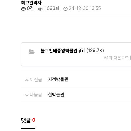
최고관리자
0건
1,693회
24-12-30 13:55
(129.7K)
불교천태중앙박물관.jfif
51회 다운로드 | 
지적박물관
이전글
철박물관
다음글
댓글
0