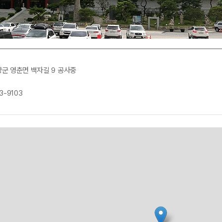
양군 영춘면 백자길 9 공사중
3-9103