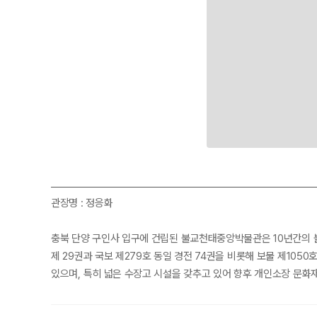
관장명 : 정응화
충북 단양 구인사 입구에 건립된 불교천태중앙박물관은 10년간의 불
제 29권과 국보 제279호 동일 경전 74권을 비롯해 보물 제10
있으며, 특히 넓은 수장고 시설을 갖추고 있어 향후 개인소장 문화