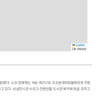
Leaflet
© VWorld
|
 건립됐다. 소장 문화재는 국보 제257호 초조본대방광불화엄경 주본
유하고 있다. 상설전시관·수장고·컨벤션홀·도서관·북카페 등을 갖추고