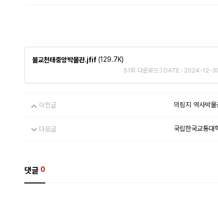
(129.7K)
불교천태중앙박물관.jfif
51회 다운로드 | DATE : 2024-12-30
의림지 역사박물
이전글
국립한국교통대
다음글
댓글
0