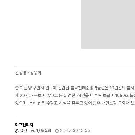
관장명 : 정응화
충북 단양 구인사 입구에 건립된 불교천태중앙박물관은 10년간의 불사를 
제 29권과 국보 제279호 동일 경전 74권을 비롯해 보물 제1050
있으며, 특히 넓은 수장고 시설을 갖추고 있어 향후 개인소장 문화재 
최고관리자
0건
1,695회
24-12-30 13:55