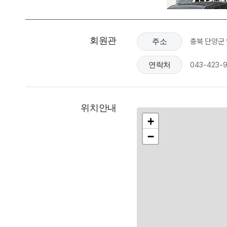
회원관
충북 단양군 
주소
043-423-9
연락처
위치안내
+
−